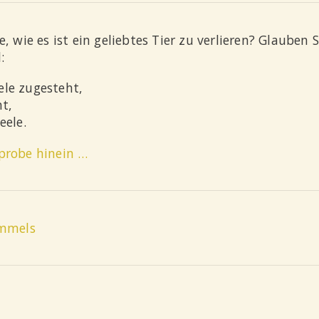
, wie es ist ein geliebtes Tier zu verlieren? Glauben S
:
ele zugesteht,
ht,
eele.
probe hinein …
immels