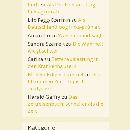
Rudi
zu
Als Deutschland bog
links-grün ab
Lilo Fegg-Czermin
zu
Als
Deutschland bog links-grün ab
Amaretto
zu
Was niemand sagt
Sandra Szameit
zu
Die Wahrheit
wiegt schwer
Carina
zu
Bettenauslastung in
den Krankenhäusern
Monika Ediger-Lämmel
zu
Das
Phänomen Zeit – logisch
analysiert!
Harald Gaffry
zu
Das
Zeitreisenbuch: Schneller als die
Zeit
Kategorien