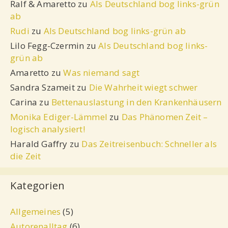
Ralf & Amaretto
zu
Als Deutschland bog links-grün
ab
Rudi
zu
Als Deutschland bog links-grün ab
Lilo Fegg-Czermin
zu
Als Deutschland bog links-
grün ab
Amaretto
zu
Was niemand sagt
Sandra Szameit
zu
Die Wahrheit wiegt schwer
Carina
zu
Bettenauslastung in den Krankenhäusern
Monika Ediger-Lämmel
zu
Das Phänomen Zeit –
logisch analysiert!
Harald Gaffry
zu
Das Zeitreisenbuch: Schneller als
die Zeit
Kategorien
Allgemeines
(5)
Autorenalltag
(6)